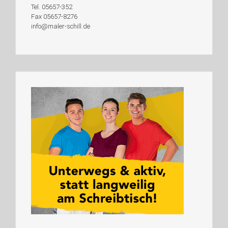
Tel. 05657-352
Fax 05657-8276
info@maler-schill.de